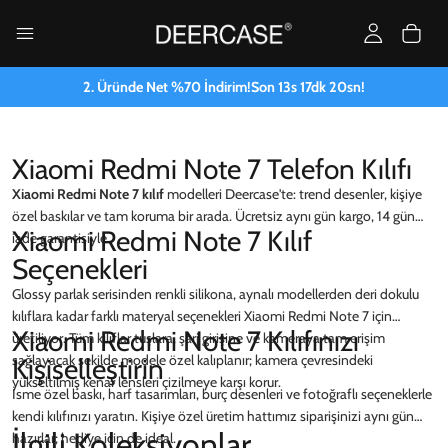
2. Üründe Net %70 İndirim!
Son
13
s
17
dk
20
sn!
Xiaomi Redmi Note 7 Telefon Kılıfı
Xiaomi Redmi Note 7 kılıf
modelleri Deercase'te: trend desenler, kişiye
özel baskılar ve tam koruma bir arada. Ücretsiz aynı gün kargo, 14 gün
Xiaomi Redmi Note 7 Kılıf
iade garantisiyle.
Seçenekleri
Glossy parlak serisinden renkli silikona, aynalı modellerden deri dokulu
kılıflara kadar farklı materyal seçenekleri Xiaomi Redmi Note 7 için
Xiaomi Redmi Note 7 Kılıfınızı
üretiliyor. Tüm kılıflar tuşlara, şarj girişine ve kameraya tam erişim
sağlayacak şekilde modele özel kalıplanır; kamera çevresindeki
Kişiselleştirin
yükseltilmiş kenar lensleri çizilmeye karşı korur.
İsme özel baskı, harf tasarımları, burç desenleri ve fotoğraflı seçeneklerle
kendi kılıfınızı yaratın. Kişiye özel üretim hattımız siparişinizi aynı gün
İlgili Koleksiyonlar
hazırlar; hediye için de ideal.