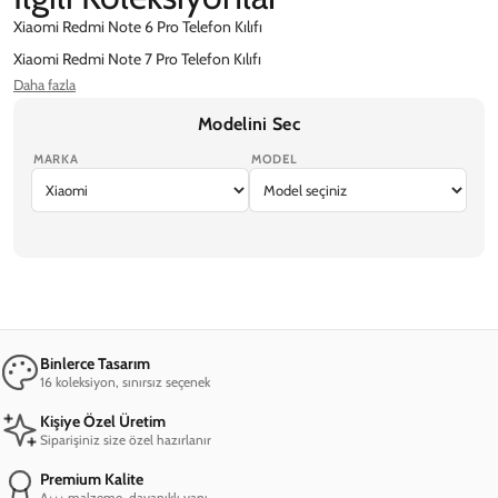
Xiaomi Redmi Note 6 Pro Telefon Kılıfı
Xiaomi Redmi Note 7 Pro Telefon Kılıfı
Daha fazla
Xiaomi Redmi Note 8 Pro Telefon Kılıfı
Xiaomi Redmi Note 8 Telefon Kılıfı
Modelini Sec
MARKA
MODEL
iPhone 17 Pro Max
iPhone 17 Pro
iPhone Air
iPhone 17
iPhone 17e
Binlerce Tasarım
16 koleksiyon, sınırsız seçenek
Kişiye Özel Üretim
Siparişiniz size özel hazırlanır
Premium Kalite
A+++ malzeme, dayanıklı yapı